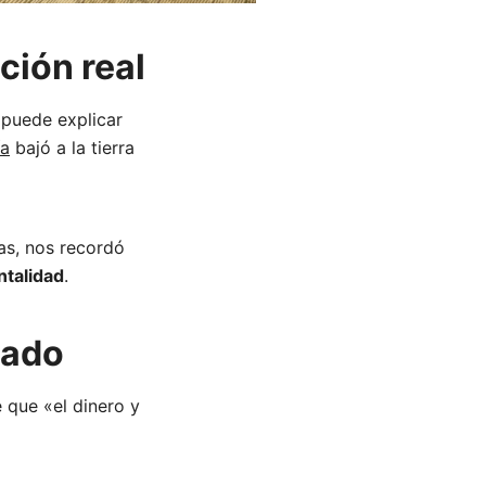
ción real
puede explicar
ía
bajó a la tierra
as, nos recordó
ntalidad
.
dado
que «el dinero y