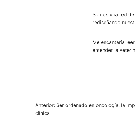
Somos una red de 
rediseñando nuestr
Me encantaría lee
entender la veterin
Navegación
Anterior:
Ser ordenado en oncología: la impo
clínica
de