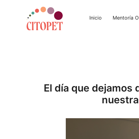
Saltar
al
Inicio
Mentoría O
contenido
Servicios de oncología veterinaria Madrid
Citopet
El día que dejamos 
nuestra