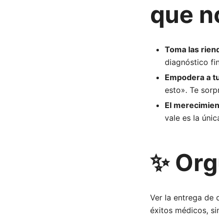
que no
Toma las rien
diagnóstico fi
Empodera a tu
esto». Te sorp
El merecimien
vale es la úni
✨ Org
Ver la entrega de
éxitos médicos, si