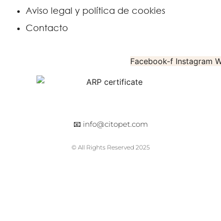
Aviso legal y política de cookies
Contacto
Facebook-f
Instagram
W
📧
info@citopet.com
© All Rights Reserved 2025