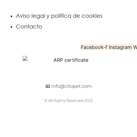
Aviso legal y política de cookies
Contacto
Facebook-f
Instagram
W
📧
info@citopet.com
© All Rights Reserved 2025