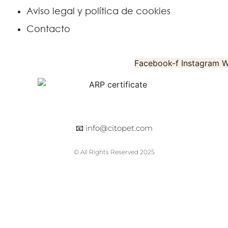
Aviso legal y política de cookies
Contacto
Facebook-f
Instagram
W
📧
info@citopet.com
© All Rights Reserved 2025