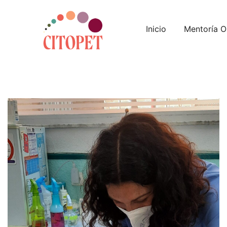
Saltar
al
Inicio
Mentoría O
contenido
Servicios de oncología veterinaria Madrid
Citopet