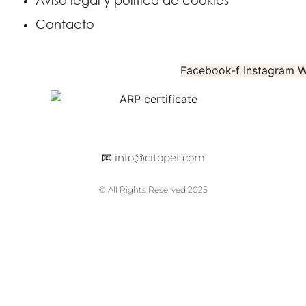
Aviso legal y política de cookies
Contacto
Facebook-f
Instagram
W
📧
info@citopet.com
© All Rights Reserved 2025